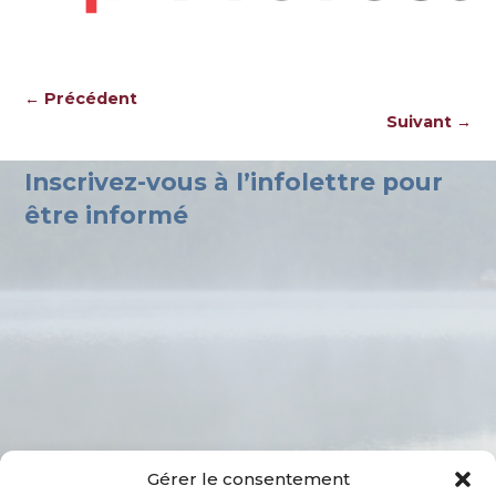
← Précédent
Navigation des images
Suivant →
Inscrivez-vous à l’infolettre pour
être informé
Gérer le consentement