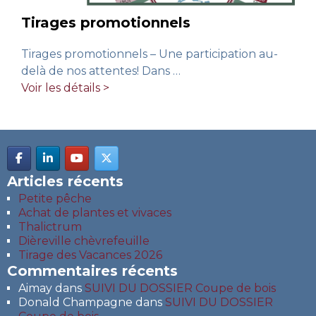
Tirages promotionnels
Tirages promotionnels – Une participation au-
delà de nos attentes! Dans
…
Voir les détails >
Articles récents
Petite pêche
Achat de plantes et vivaces
Thalictrum
Dièreville chèvrefeuille
Tirage des Vacances 2026
Commentaires récents
Aimay
dans
SUIVI DU DOSSIER Coupe de bois
Donald Champagne
dans
SUIVI DU DOSSIER